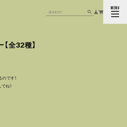
MENU
CLOSE
【全32種】
るのです！
でね！