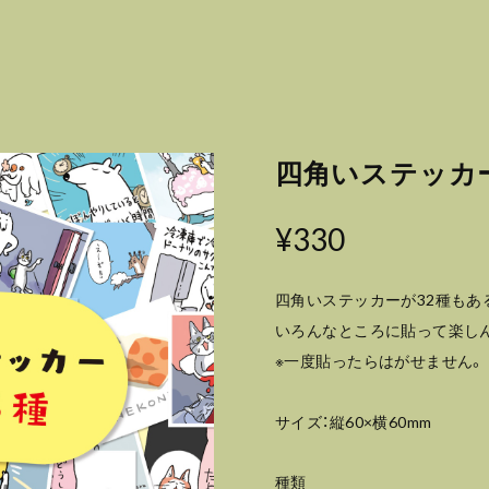
四角いステッカー
¥330
四角いステッカーが32種もあ
いろんなところに貼って楽しん
※一度貼ったらはがせません。
サイズ：縦60×横60mm
種類