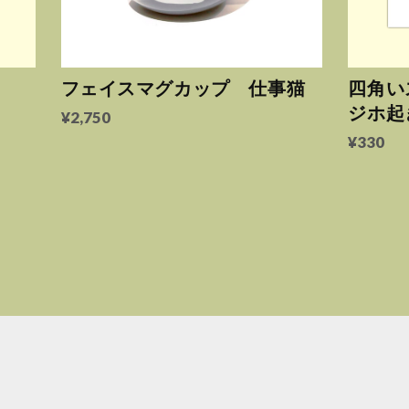
フェイスマグカップ 仕事猫
四角いス
ジホ起
¥2,750
¥330