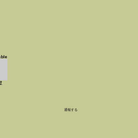
able
け
通報する