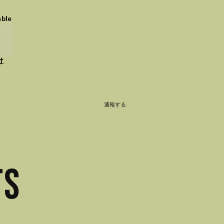
able
け
通報する
TS