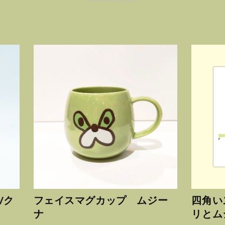
/ク
フェイスマグカップ ムジー
四角いス
ナ
リとム