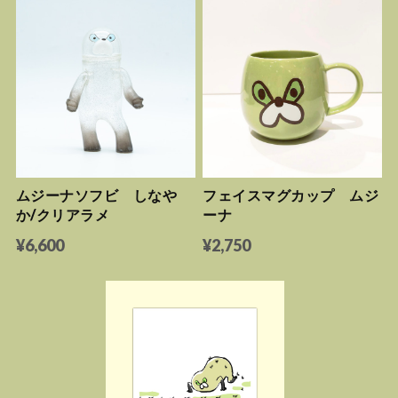
ムジーナソフビ しなや
フェイスマグカップ ムジ
か/クリアラメ
ーナ
¥6,600
¥2,750