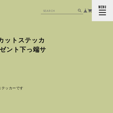
MENU
CLOSE
カットステッカ
プレゼント下っ端サ
ステッカーです