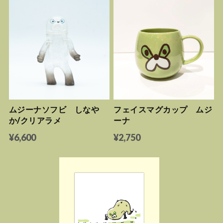
ムジーナソフビ しなや
フェイスマグカップ ムジ
か/クリアラメ
ーナ
¥6,600
¥2,750