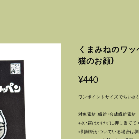
くまみねのワッペ
猫のお顔）
¥440
ワンポイントサイズでちいさ
対象素材：繊維・合成繊維素材
※水・霧はかけずに押し当てて
※剥離紙がついている場合は